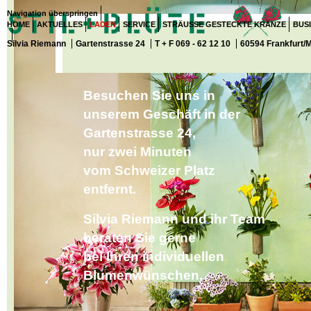
Navigation überspringen
HOME
AKTUELLES
LADEN
SERVICE
STRÄUSSE GESTECKTE KRÄNZE
BUS
Silvia Riemann
Gartenstrasse 24
T + F 069 - 62 12 10
60594 Frankfurt/
Besuchen Sie uns in
unserem Geschäft
in der
Gartenstrasse 24,
nur zwei Minuten
vom Schweizer Platz
entfernt.
Silvia Riemann und ihr Team
beraten Sie gerne
bei Ihren
individuellen
Blumenwünschen.