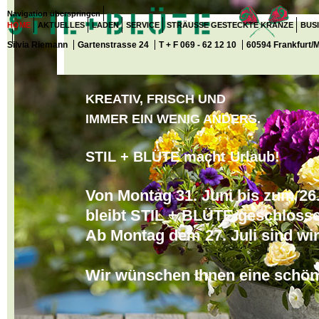
Navigation überspringen
HOME
AKTUELLES
LADEN
SERVICE
STRÄUSSE GESTECKTE KRÄNZE
BUS
Silvia Riemann
Gartenstrasse 24
T + F 069 - 62 12 10
60594 Frankfurt/
KREATIV, FRISCH UND
IMMER EIN WENIG A
N
DERS
.
STIL + BLÜTE macht Urlaub!
Von Montag 31. Juni
bis zum 26.
bleibt
STIL + BLÜTE geschlosse
Ab Montag dem 27. Juli sind
wir
Wir wünschen Ihnen
eine schön