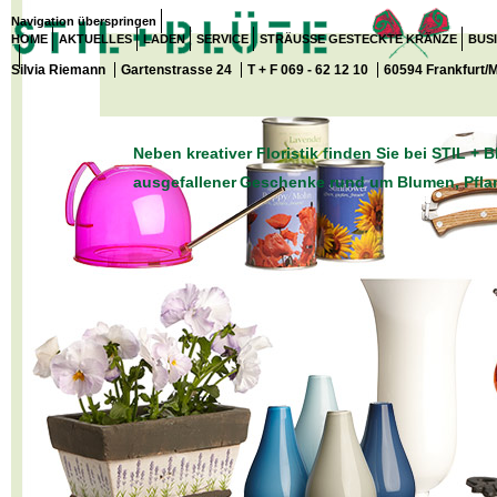
Navigation überspringen
HOME
AKTUELLES
LADEN
SERVICE
STRÄUSSE GESTECKTE KRÄNZE
BUS
Silvia Riemann
Gartenstrasse 24
T + F 069 - 62 12 10
60594 Frankfurt/
Neben kreativer Floristik finden Sie bei STIL +
ausgefallener
Geschenke rund um Blumen, Pfla