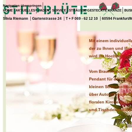
Navigation überspringen
HOME
AKTUELLES
LADEN
SERVICE
STRÄUSSE GESTECKTE KRÄNZE
BUS
Silvia Riemann
Gartenstrasse 24
T + F 069 - 62 12 10
60594 Frankfurt/
Mit einem individue
der zu Ihnen und Ihre
wird Ihr Hochzeitstag
Vom Brautstrauss, 
Pendant für den Bräu
kleinen Sträussen für
über Autoschmuck bi
floralen Kirchenauss
und Tischdekoration