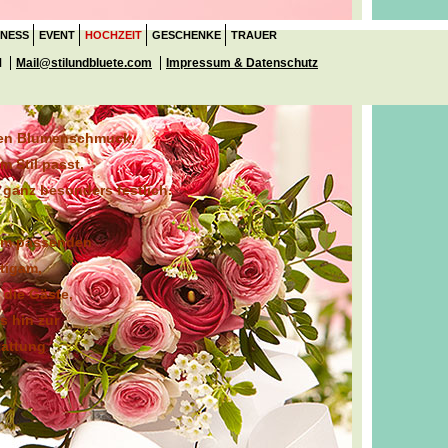
INESS
EVENT
HOCHZEIT
GESCHENKE
TRAUER
M
Mail@stilundbluete.com
Impressum & Datenschutz
llen Blumenschmuck,
m Stil passt,
 ganz besonders festlich.
dem passenden
tigam,
 die Gäste,
s hin zur
tattung
.