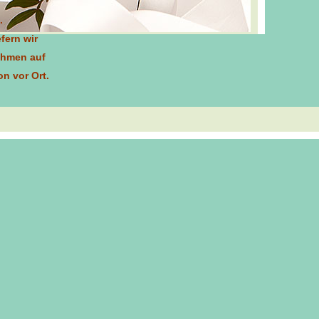
.
efern wir
ehmen auf
n vor Ort
.